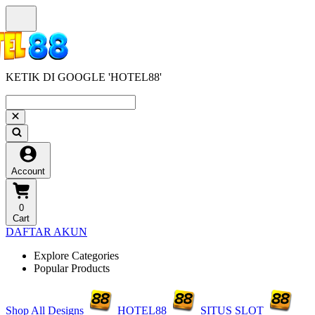
KETIK DI GOOGLE 'HOTEL88'
Account
0
Cart
DAFTAR AKUN
Explore Categories
Popular Products
Shop All Designs
HOTEL88
SITUS SLOT