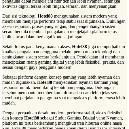
pengguna dapat menjelajahi fitur dengan lebih nyaman, sehingga
aktivitas digital terasa lebih ringan, terarah, dan menyenangkan.
Dari sisi teknologi,
Hotel88
menggunakan sistem modern yang
membantu menjaga performa tetap stabil saat digunakan. Dukungan
akses responsif, proses yang ringan, dan pengembangan sistem
secara berkala membuat pengalaman menjelajahi platform terasa
lebih lancar dalam berbagai kondisi jaringan.
Selain fokus pada kenyamanan akses,
Hotel88
juga memperhatikan
kualitas pengalaman pengguna melalui pembaruan teknologi dan
peningkatan sistem secara berkelanjutan. Pendekatan ini membantu
menciptakan ruang gaming digital yang lebih fleksibel, praktis, dan
sesuai dengan gaya pengguna modern.
Sebagai platform dengan konsep gaming yang lebih nyaman dan
mudah digunakan,
Hotel88
menyediakan layanan bantuan yang
responsif untuk mendukung kebutuhan pengguna. Dukungan
tersebut membantu memberikan informasi secara lebih jelas serta
membuat perjalanan pengguna saat mengakses platform terasa lebih
mudah.
Dengan perpaduan desain modern, performa stabil, akses fleksibel,
dan konsep
Hotel88
sebagai Sudut Gaming Digital yang Nyaman,
platform ini terus berkembang mengikuti tren hiburan online masa
kini. Hotel88 menghadirkan pengalaman digital yang rapi, interaktif,