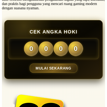
dan praktis bagi pengguna yang mencari ruang gaming modern
dengan suasana nyaman.
CEK ANGKA HOKI
0
0
0
0
MULAI SEKARANG