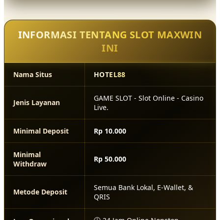
INFORMASI TENTANG SLOT MAXWIN
INI
Nama Situs
HOTEL88
GAME SLOT - Slot Online - Casino
Jenis Layanan
Live.
Minimal Deposit
Rp 10.000
Minimal
Rp 50.000
Withdraw
Semua Bank Lokal, E-Wallet, &
Metode Deposit
QRIS