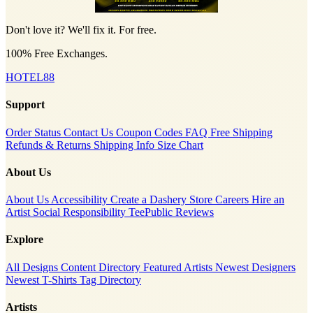
Don't love it? We'll fix it. For free.
100% Free Exchanges.
HOTEL88
Support
Order Status
Contact Us
Coupon Codes
FAQ
Free Shipping
Refunds & Returns
Shipping Info
Size Chart
About Us
About Us
Accessibility
Create a Dashery Store
Careers
Hire an
Artist
Social Responsibility
TeePublic Reviews
Explore
All Designs
Content Directory
Featured Artists
Newest Designers
Newest T-Shirts
Tag Directory
Artists