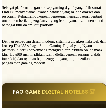
Sebagai platform dengan konsep gaming digital yang lebih santai,
Hotel88
menyediakan layanan bantuan yang mudah diakses dan
responsif. Kehadiran dukungan pengguna menjadi bagian penting
untuk memberikan pengalaman yang lebih nyaman saat menikmati
berbagai fitur dalam satu platform.
Dengan perpaduan desain modern, sistem stabil, akses fleksibel, dan
konsep
Hotel88
sebagai Sudut Gaming Digital yang Nyaman,
platform ini terus berkembang mengikuti tren hiburan online masa
kini. Hotel88 menghadirkan ruang digital dengan suasana praktis,
interaktif, dan nyaman bagi pengguna yang ingin menikmati
pengalaman gaming modern.
FAQ GAME DIGITAL HOTEL88 🏆