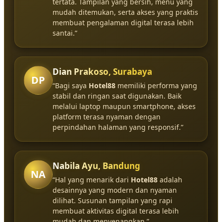
tertata. Tampilan yang bersih, menu yang
mudah ditemukan, serta akses yang praktis
membuat pengalaman digital terasa lebih
santai.”
Dian Prakoso, Surabaya
DP
“Bagi saya
Hotel88
memiliki performa yang
stabil dan ringan saat digunakan. Baik
melalui laptop maupun smartphone, akses
platform terasa nyaman dengan
perpindahan halaman yang responsif.”
Nabila Ayu, Bandung
NA
“Hal yang menarik dari
Hotel88
adalah
desainnya yang modern dan nyaman
dilihat. Susunan tampilan yang rapi
membuat aktivitas digital terasa lebih
mudah dan menyenangkan.”