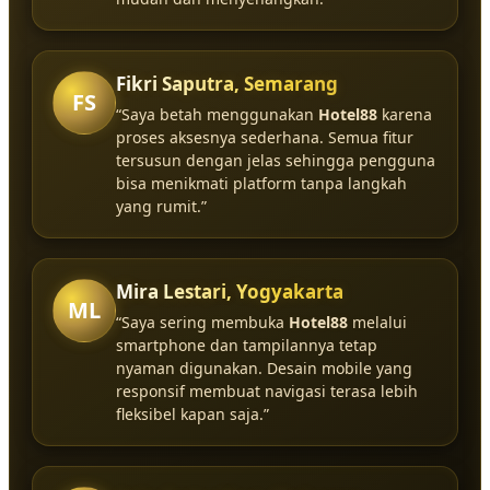
Fikri Saputra, Semarang
FS
“Saya betah menggunakan
Hotel88
karena
proses aksesnya sederhana. Semua fitur
tersusun dengan jelas sehingga pengguna
bisa menikmati platform tanpa langkah
yang rumit.”
Mira Lestari, Yogyakarta
ML
“Saya sering membuka
Hotel88
melalui
smartphone dan tampilannya tetap
nyaman digunakan. Desain mobile yang
responsif membuat navigasi terasa lebih
fleksibel kapan saja.”